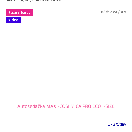
umožňuje, aby dítě cestovalo v...
Kód:
2350/BLA
Různé barvy
Video
Autosedačka MAXI-COSI MICA PRO ECO I-SIZE
1 - 2 týdny