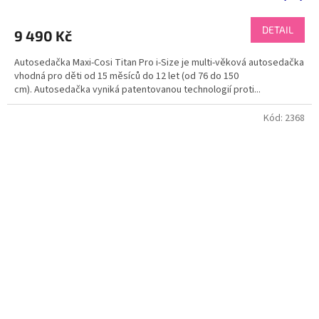
DETAIL
9 490 Kč
Autosedačka Maxi-Cosi Titan Pro i-Size je multi-věková autosedačka
vhodná pro děti od 15 měsíců do 12 let (od 76 do 150
cm). Autosedačka vyniká patentovanou technologií proti...
Kód:
2368