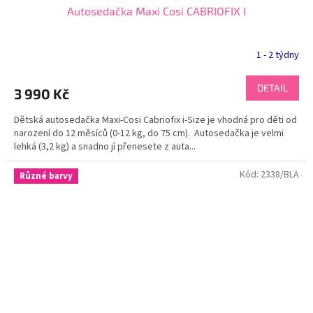
Autosedačka Maxi Cosi CABRIOFIX I
1 - 2 týdny
DETAIL
3 990 Kč
Dětská autosedačka Maxi-Cosi Cabriofix i-Size je vhodná pro děti od
narození do 12 měsíců (0-12 kg, do 75 cm). Autosedačka je velmi
lehká (3,2 kg) a snadno jí přenesete z auta...
Kód:
2338/BLA
Různé barvy