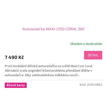
Autosedačka MAXI-COSI CORAL 360
Skladem u dodavatele
DETAIL
7 490 Kč
První modulární dětská autosedačka na světě Maxi-Cosi Coral
360 nabízí zcela originální řešení problému přenášení dítěte v
autosedačce. Díky odnímatelnému měkkému nosiči...
Kód:
2335/GRE2
Různé barvy