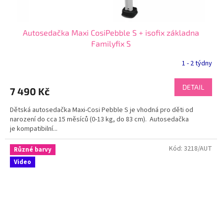
Autosedačka Maxi CosiPebble S + isofix základna
Familyfix S
1 - 2 týdny
DETAIL
7 490 Kč
Dětská autosedačka Maxi-Cosi Pebble S je vhodná pro děti od
narození do cca 15 měsíců (0-13 kg, do 83 cm). Autosedačka
je kompatibilní...
Kód:
3218/AUT
Různé barvy
Video