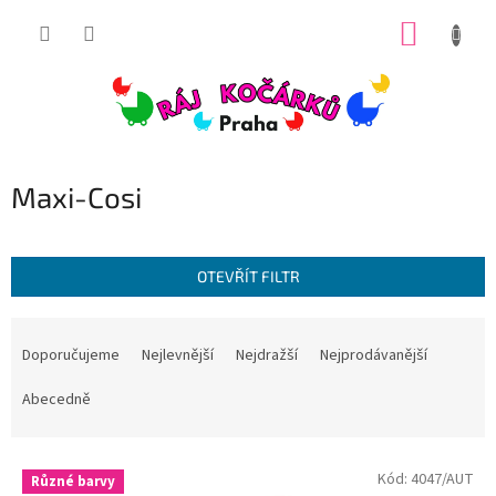
Přejít
NÁKUP
na
obsah
KOŠÍK
Maxi-Cosi
OTEVŘÍT FILTR
Ř
a
Doporučujeme
Nejlevnější
Nejdražší
Nejprodávanější
z
e
Abecedně
n
í
V
p
Kód:
4047/AUT
Různé barvy
ý