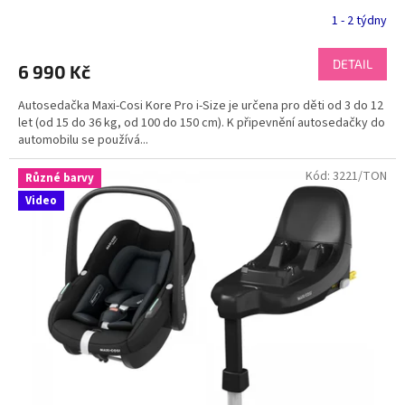
1 - 2 týdny
DETAIL
6 990 Kč
Autosedačka Maxi-Cosi Kore Pro i-Size je určena pro děti od 3 do 12
let (od 15 do 36 kg, od 100 do 150 cm). K připevnění autosedačky do
automobilu se používá...
Kód:
3221/TON
Různé barvy
Video