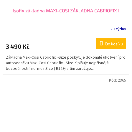
Isofix základna MAXI-COSI ZÁKLADNA CABRIOFIX I
1 - 2 týdny
Do košíku
3 490 Kč
Základna Maxi-Cosi Cabriofix i-Size poskytuje dokonalé ukotvení pro
autosedačku Maxi-Cosi Cabriofix i-Size. Splňuje nejpřísnější
bezpečnostní normu i-Size ( R129) a tím zaručuje...
Kód:
2365