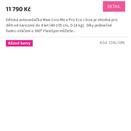
DETAIL
11 790 Kč
Dětská autosedačka Maxi-Cosi Mica Pro Eco i-Size je vhodná pro
děti od narození do 4 let (40-105 cm, 0-18 kg). Díky jedinečné
funkci otáčení o 360° FlexiSpin můžete...
Kód:
2341/GRE
Různé barvy