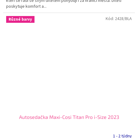
kteří se rádi se svým dítětem pohybují i za hranicí města. Dítěti
poskytuje komfort a...
Kód:
2428/BLA
Různé barvy
Autosedačka Maxi-Cosi Titan Pro i-Size 2023
1 - 2 týdny