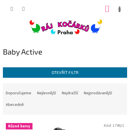
Přejít
NÁKUP
na
obsah
KOŠÍK
Baby Active
OTEVŘÍT FILTR
Ř
a
Doporučujeme
Nejlevnější
Nejdražší
Nejprodávanější
z
e
Abecedně
n
í
V
p
Kód:
1746/1
Různé barvy
ý