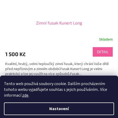
Zimní fusak Kunert Long
Skladem
DETAIL
1 500 Kč
Kvalitní, hrubý, velmi teploučký zimní fusak, který chrání Vaše dítě
před nepříznivým a zimním období.Fusak Kunert Long je velmi
praktický a lze jej využít na více způsobů.Fusak...
Tento web používá soubory cookie. Dalším procházením
4
položek celkem
O
tohoto webu vyjadřujete souhlas s jejich používáním.. Více
v
informací
zde
.
l
Z
á
á
Nastavení
d
Vytvořil Shoptet
p
a
a