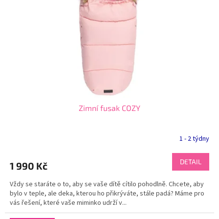
p
r
o
d
u
k
t
ů
Zimní fusak COZY
1 - 2 týdny
DETAIL
1 990 Kč
Vždy se staráte o to, aby se vaše dítě cítilo pohodlně. Chcete, aby
bylo v teple, ale deka, kterou ho přikrýváte, stále padá? Máme pro
vás řešení, které vaše miminko udrží v...