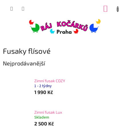
Přejít
NÁKUP
na
obsah
KOŠÍK
Fusaky flísové
Nejprodávanější
Zimní fusak COZY
1 - 2 týdny
1 990 Kč
Zimní fusak Lux
Skladem
2 500 Kč