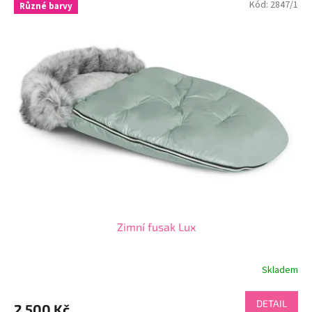
Kód:
2847/1
Různé barvy
Zimní fusak Lux
Skladem
DETAIL
2 500 Kč