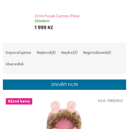
Zimní fusak Cannex Polar
Skladem
1 999 Kč
Ř
a
Doporučujeme
Nejlevnější
Nejdražší
Nejprodávanější
z
e
Abecedně
n
í
p
OTEVŘÍT FILTR
r
o
V
Kód:
3969/RUZ
Různé barvy
d
ý
u
p
k
i
t
s
ů