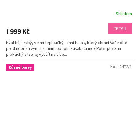
Skladem
DETAIL
1 999 Kč
Kvalitní, hrubý, velmi teploučký zimní fusak, který chrání Vaše dítě
před nepříznivým a zimním období.Fusak Cannex Polar je velmi
praktický a lze jej využít na více...
Kód:
2472/1
Různé barvy