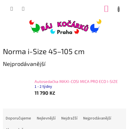
Přejít
NÁKUP
na
obsah
KOŠÍK
Norma i-Size 45–105 cm
Nejprodávanější
Autosedačka MAXI-COSI MICA PRO ECO I-SIZE
1 - 2 týdny
11 790 Kč
Ř
a
Doporučujeme
Nejlevnější
Nejdražší
Nejprodávanější
z