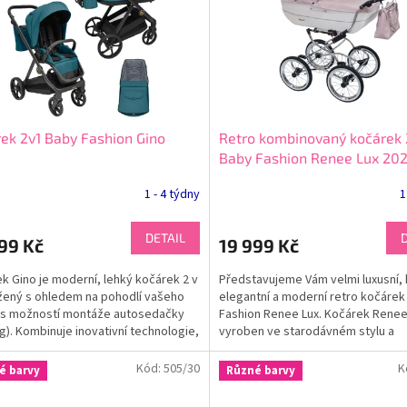
ek 2v1 Baby Fashion Gino
Retro kombinovaný kočárek 
Baby Fashion Renee Lux 20
1 - 4 týdny
1
DETAIL
99 Kč
19 999 Kč
k Gino je moderní, lehký kočárek 2 v
Představujeme Vám velmi luxusní, 
žený s ohledem na pohodlí vašeho
elegantní a moderní retro kočárek
 s možností montáže autosedačky
Fashion Renee Lux. Kočárek Renee
kg). Kombinuje inovativní technologie,
vyroben ve starodávném stylu a
...
jednoznačně zaujme všechny...
Kód:
505/30
K
é barvy
Různé barvy