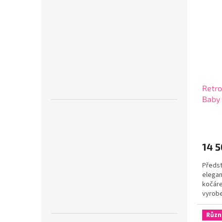
Retro
Baby 
14 5
Předst
elegan
kočáre
vyrobe
jednoz
Různ