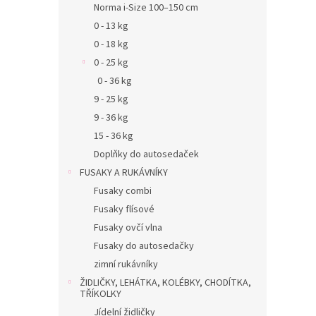
Norma i-Size 100–150 cm
0 - 13 kg
0 - 18 kg
0 - 25 kg
0 - 36 kg
9 - 25 kg
9 - 36 kg
15 - 36 kg
Doplňky do autosedaček
FUSAKY A RUKÁVNÍKY
Fusaky combi
Fusaky flísové
Fusaky ovčí vlna
Fusaky do autosedačky
zimní rukávníky
ŽIDLIČKY, LEHÁTKA, KOLÉBKY, CHODÍTKA,
TŘÍKOLKY
Jídelní židličky