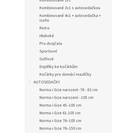
Kombinované 2v1
Kombinované 3v1 s autosedačkou
Kombinované 4v1 + autosedačka +
isofix
Retro
Hluboké
Pro dvojčata
Sportovní
Golfové
Doplňky ke kočárkům
Kočárky pro domácí mazlíčky
AUTOSEDAČKY
Norma i-Size narození -76 - 83 cm
Norma i-Size narození –105 cm
Norma i-Size 45–105 cm
Norma i-Size 61-105 cm
Norma i-Size 76–105 cm
Norma i-Size 76–150 cm