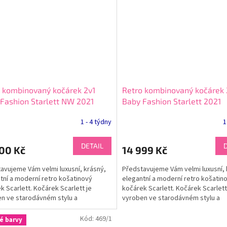
 kombinovaný kočárek 2v1
Retro kombinovaný kočárek 
Fashion Starlett NW 2021
Baby Fashion Starlett 2021
1 - 4 týdny
1
DETAIL
00 Kč
14 999 Kč
avujeme Vám velmi luxusní, krásný,
Představujeme Vám velmi luxusní, 
tní a moderní retro košatinový
elegantní a moderní retro košatin
k Scarlett. Kočárek Scarlett je
kočárek Scarlett. Kočárek Scarlett
n ve starodávném stylu a
vyroben ve starodávném stylu a
načně zaujme všechny...
jednoznačně zaujme všechny...
Kód:
469/1
é barvy