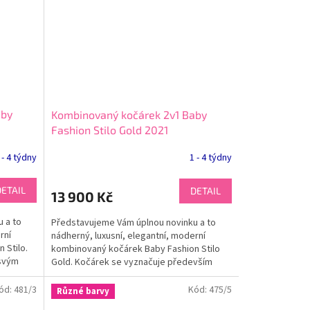
aby
Kombinovaný kočárek 2v1 Baby
Fashion Stilo Gold 2021
 - 4 týdny
1 - 4 týdny
DETAIL
DETAIL
13 900 Kč
 a to
Představujeme Vám úplnou novinku a to
rní
nádherný, luxusní, elegantní, moderní
 Stilo.
kombinovaný kočárek Baby Fashion Stilo
 svým
Gold. Kočárek se vyznačuje především
svým elegantním vzhledem,...
ód:
481/3
Kód:
475/5
Různé barvy