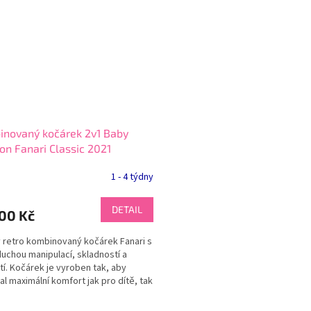
inovaný kočárek 2v1 Baby
on Fanari Classic 2021
1 - 4 týdny
DETAIL
00 Kč
 retro kombinovaný kočárek Fanari s
uchou manipulací, skladností a
tí. Kočárek je vyroben tak, aby
al maximální komfort jak pro dítě, tak
odiče....