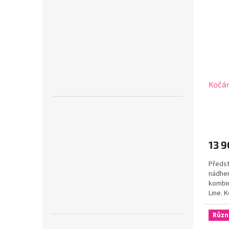
Kočár
13 9
Předst
nádher
kombin
Line. 
svým e
Různ