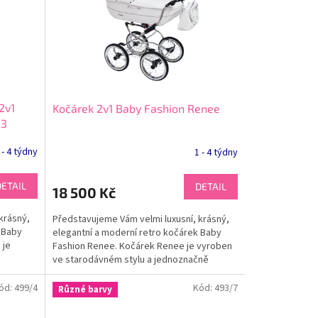
2v1
Kočárek 2v1 Baby Fashion Renee
23
 - 4 týdny
1 - 4 týdny
DETAIL
DETAIL
18 500 Kč
krásný,
Představujeme Vám velmi luxusní, krásný,
 Baby
elegantní a moderní retro kočárek Baby
 je
Fashion Renee. Kočárek Renee je vyroben
ve starodávném stylu a jednoznačně
zaujme všechny...
ód:
499/4
Kód:
493/7
Různé barvy