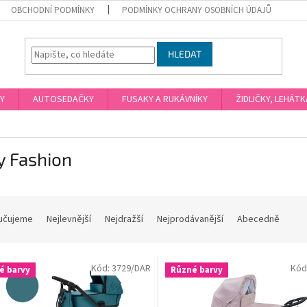
OBCHODNÍ PODMÍNKY
PODMÍNKY OCHRANY OSOBNÍCH ÚDAJŮ
HLEDAT
Y
AUTOSEDAČKY
FUSAKY A RUKÁVNÍKY
ŽIDLIČKY, LEHÁT
y Fashion
učujeme
Nejlevnější
Nejdražší
Nejprodávanější
Abecedně
Kód:
3729/DAR
Kód
é barvy
Různé barvy