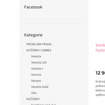
Facebook
Přeskočit
Kategorie
kategorie
PRODEJNA PRAHA
Komb
Fashi
KOČÁRKY CANNEX
Veneta
Veneta LUX
Veneta +
12 9
Verona
Verano
Krásný
jednod
Veneta Gold
lehkos
Vito
splňov
KOČÁRKY
i pro r