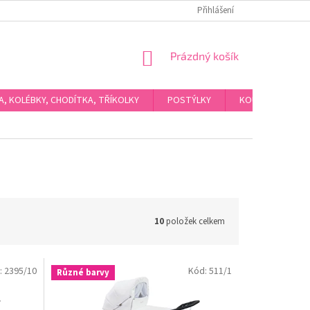
Přihlášení
NÁKUPNÍ
Prázdný košík
KOŠÍK
KA, KOLÉBKY, CHODÍTKA, TŘÍKOLKY
POSTÝLKY
KOUPÁNÍ A HYGI
10
položek celkem
:
2395/10
Kód:
511/1
Různé barvy