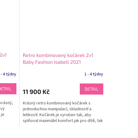
2v1
Retro kombinovaný kočárek 2v1
Baby Fashion Isabell 2021
 - 4 týdny
1 - 4 týdny
DETAIL
DETAIL
11 900 Kč
krásný,
Krásný retro kombinovaný kočárek s
ový
jednoduchou manipulací, skladností a
 je
lehkostí. Kočárek je vyroben tak, aby
splňoval maximální komfort jak pro dítě, tak
i pro rodiče. Kočárek...