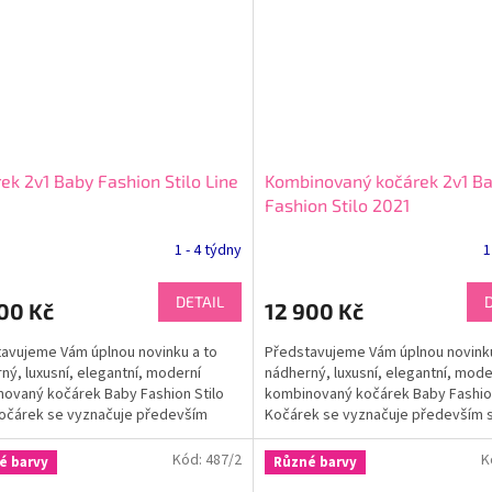
ek 2v1 Baby Fashion Stilo Line
Kombinovaný kočárek 2v1 B
Fashion Stilo 2021
1 - 4 týdny
1
DETAIL
00 Kč
12 900 Kč
avujeme Vám úplnou novinku a to
Představujeme Vám úplnou novinku
ný, luxusní, elegantní, moderní
nádherný, luxusní, elegantní, mode
ovaný kočárek Baby Fashion Stilo
kombinovaný kočárek Baby Fashion
Kočárek se vyznačuje především
Kočárek se vyznačuje především
legantním vzhledem,...
elegantním vzhledem,...
Kód:
487/2
K
é barvy
Různé barvy