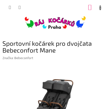
Přejít
NÁKUP
na
obsah
KOŠÍK
Sportovní kočárek pro dvojčata
Bebeconfort Mane
Značka:
Bebeconfort