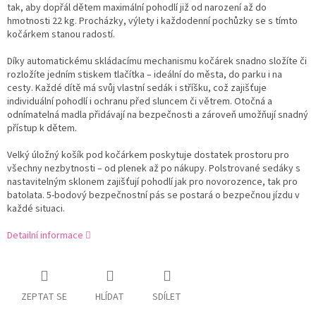
tak, aby dopřál dětem maximální pohodlí již od narození až do
hmotnosti 22 kg. Procházky, výlety i každodenní pochůzky se s tímto
kočárkem stanou radostí.
Díky automatickému skládacímu mechanismu kočárek snadno složíte či
rozložíte jedním stiskem tlačítka – ideální do města, do parku i na
cesty. Každé dítě má svůj vlastní sedák i stříšku, což zajišťuje
individuální pohodlí i ochranu před sluncem či větrem. Otočná a
odnímatelná madla přidávají na bezpečnosti a zároveň umožňují snadný
přístup k dětem.
Velký úložný košík pod kočárkem poskytuje dostatek prostoru pro
všechny nezbytnosti – od plenek až po nákupy. Polstrované sedáky s
nastavitelným sklonem zajišťují pohodlí jak pro novorozence, tak pro
batolata. 5-bodový bezpečnostní pás se postará o bezpečnou jízdu v
každé situaci.
Detailní informace
ZEPTAT SE
HLÍDAT
SDÍLET