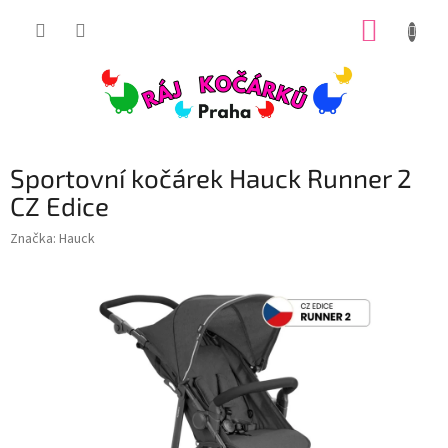
Přejít
NÁKUP
na
obsah
KOŠÍK
Sportovní kočárek Hauck Runner 2
CZ Edice
Značka:
Hauck