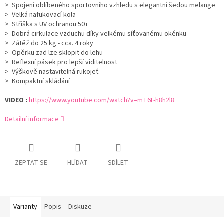
> Spojení oblíbeného sportovního vzhledu s elegantní šedou melange
> Velká nafukovací kola
> Stříška s UV ochranou 50+
>
Dobrá cirkulace vzduchu díky velkému síťovanému okénku
> Zátěž do 25 kg - cca. 4 roky
>
Opěrku zad lze sklopit do lehu
>
Reflexní pásek pro lepší viditelnost
> Výškově nastavitelná rukojeť
> Kompaktní skládání
VIDEO :
https://www.youtube.com/watch?v=mT6L-h8h2l8
Detailní informace
ZEPTAT SE
HLÍDAT
SDÍLET
Varianty
Popis
Diskuze