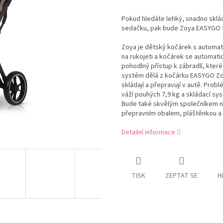
Pokud hledáte lehký, snadno sklád
sedačku, pak bude Zoya EASYGO t
Zoya je dětský kočárek s automa
na rukojeti a kočárek se automatic
pohodlný přístup k zábradlí, které
systém dělá z kočárku EASYGO Zoya
skládají a přepravují v autě. Pro
váží pouhých 7,9 kg a skládací s
Bude také skvělým společníkem n
přepravním obalem, pláštěnkou a 
Detailní informace
TISK
ZEPTAT SE
H