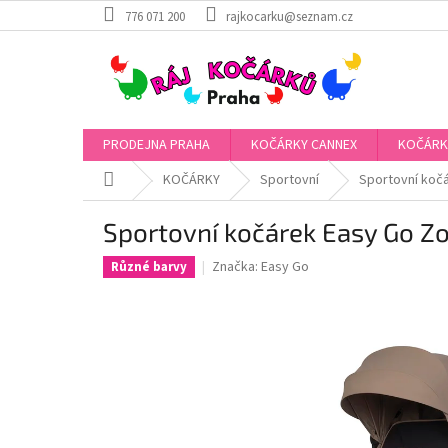
Přejít
776 071 200
rajkocarku@seznam.cz
na
obsah
PRODEJNA PRAHA
KOČÁRKY CANNEX
KOČÁRK
Domů
KOČÁRKY
Sportovní
Sportovní koč
Sportovní kočárek Easy Go Z
Značka:
Easy Go
Různé barvy