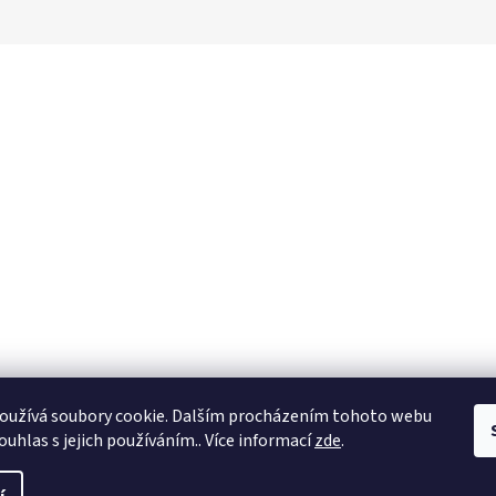
oužívá soubory cookie. Dalším procházením tohoto webu
ouhlas s jejich používáním.. Více informací
zde
.