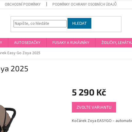
OBCHODNÍ PODMÍNKY
PODMÍNKY OCHRANY OSOBNÍCH ÚDAJŮ
HLEDAT
Y
AUTOSEDAČKY
FUSAKY A RUKÁVNÍKY
ŽIDLIČKY, LEHÁT
árek Easy Go Zoya 2025
oya 2025
5 290 Kč
Měrná
ZVOLTE VARIANTU
cena:
Kočárek Zoya EASYGO – automaticky