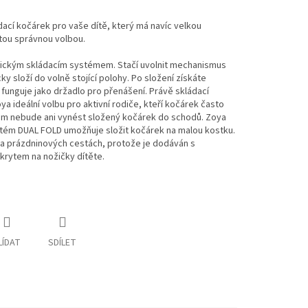
ací kočárek pro vaše dítě, který má navíc velkou
ou správnou volbou.
tickým skládacím systémem. Stačí uvolnit mechanismus
ky složí do volně stojící polohy. Po složení získáte
 funguje jako držadlo pro přenášení. Právě skládací
 ideální volbu pro aktivní rodiče, kteří kočárek často
blém nebude ani vynést složený kočárek do schodů. Zoya
ystém DUAL FOLD umožňuje složit kočárek na malou kostku.
a prázdninových cestách, protože je dodáván s
krytem na nožičky dítěte.
LÍDAT
SDÍLET