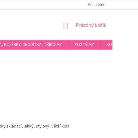
Přihlášení
NÁKUPNÍ
Prázdný košík
KOŠÍK
KA, KOLÉBKY, CHODÍTKA, TŘÍKOLKY
POSTÝLKY
KOUPÁNÍ A HYGI
 skládací, lehký, stylový, větší kola