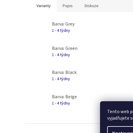
Varianty
Popis
Diskuze
Barva: Grey
1 - 4 týdny
Barva: Green
1 - 4 týdny
Barva: Black
1 - 4 týdny
Barva: Beige
1 - 4 týdny
Tento web p
vyjadřujete s
Z
á