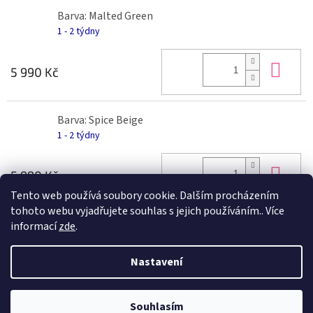
Barva: Malted Green
1 - 2 týdny
Do 
5 990 Kč
Barva: Spice Beige
1 - 2 týdny
Do 
5 990 Kč
Tento web používá soubory cookie. Dalším procházením
tohoto webu vyjadřujete souhlas s jejich používáním.. Více
informací
zde
.
Z
á
Nastavení
Vytvořil Shoptet
p
a
t
Souhlasím
Copyright 2026
Ráj kočárků
. Všechna práva vyhrazena.