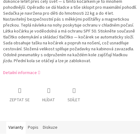
dokonce letět přes celý svět — s tímto kočárkem je to mnohem
pohodlnější. Opěradlo se dá hladce a tiše sklopit pro maximální pohodlí.
Sedačka je navržena pro děti do hmotnosti 22 kg a do 4 let.
Nastavitelný bezpečnostní pás s měkkými polštářky a magnetickou
přezkou. Teplá návleka na nohy poskytuje ochranu v chladném počasí.
Látka kočárku je voděodolná a má ochranu SPF 50. Stiskněte současně
tlačítko odemykání a skládací tlačítko — kočárek se automaticky složí.
Sada obsahuje tašku na kočárek a popruh na nošení, což usnadňuje
cestování. Složená velikost splňuje požadavky na kabinová zavazadla.
Odolné pneumatiky s odpružením na každém kole zajišťují hladkou
jízdu. Přední kola se otáčejí a lze je zablokovat.
Detailní informace
ZEPTAT SE
HLÍDAT
SDÍLET
Varianty
Popis
Diskuze