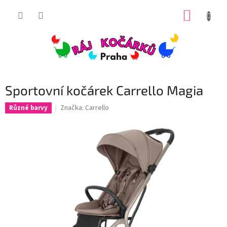
Přejít
NÁKUP
na
obsah
KOŠÍK
Sportovní kočárek Carrello Magia
Značka:
Carrello
Různé barvy