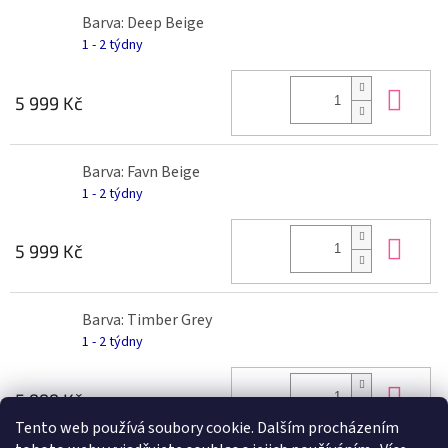
Barva: Deep Beige
1 - 2 týdny
Do 
5 999 Kč
Barva: Favn Beige
1 - 2 týdny
Do 
5 999 Kč
Barva: Timber Grey
1 - 2 týdny
Do 
5 999 Kč
Tento web používá soubory cookie. Dalším procházením