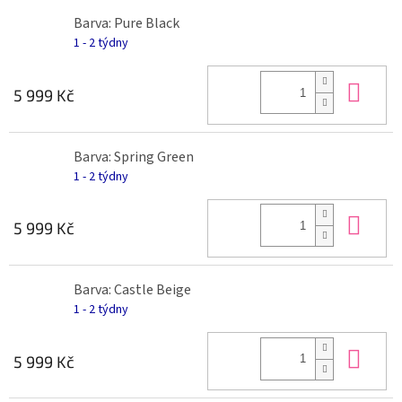
Barva: Pure Black
1 - 2 týdny
Do 
5 999 Kč
Barva: Spring Green
1 - 2 týdny
Do 
5 999 Kč
Barva: Castle Beige
1 - 2 týdny
Do 
5 999 Kč