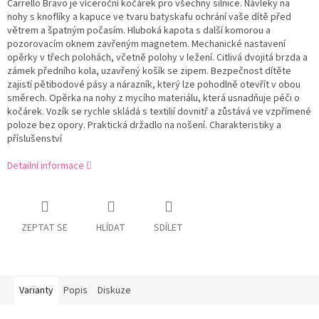
Carrello Bravo je víceroční kočárek pro všechny silnice. Návleky na
nohy s knoflíky a kapuce ve tvaru batyskafu ochrání vaše dítě před
větrem a špatným počasím. Hluboká kapota s další komorou a
pozorovacím oknem zavřeným magnetem. Mechanické nastavení
opěrky v třech polohách, včetně polohy v ležení. Citlivá dvojitá brzda a
zámek předního kola, uzavřený košík se zipem. Bezpečnost dítěte
zajistí pětibodové pásy a nárazník, který lze pohodlně otevřít v obou
směrech. Opěrka na nohy z mycího materiálu, která usnadňuje péči o
kočárek. Vozík se rychle skládá s textilií dovnitř a zůstává ve vzpřímené
poloze bez opory. Praktická držadlo na nošení. Charakteristiky a
příslušenství
Detailní informace
ZEPTAT SE
HLÍDAT
SDÍLET
Varianty
Popis
Diskuze