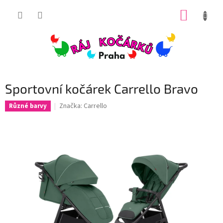
Přejít
NÁKUP
na
obsah
KOŠÍK
Sportovní kočárek Carrello Bravo
Značka:
Carrello
Různé barvy