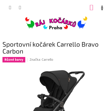
Přejít
NÁKUP
na
obsah
KOŠÍK
Sportovní kočárek Carrello Bravo
Carbon
Značka:
Carrello
Různé barvy