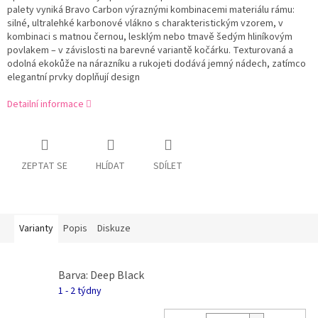
palety vyniká Bravo Carbon výraznými kombinacemi materiálu rámu:
silné, ultralehké karbonové vlákno s charakteristickým vzorem, v
kombinaci s matnou černou, lesklým nebo tmavě šedým hliníkovým
povlakem – v závislosti na barevné variantě kočárku. Texturovaná a
odolná ekokůže na nárazníku a rukojeti dodává jemný nádech, zatímco
elegantní prvky doplňují design
Detailní informace
ZEPTAT SE
HLÍDAT
SDÍLET
Varianty
Popis
Diskuze
Barva: Deep Black
1 - 2 týdny