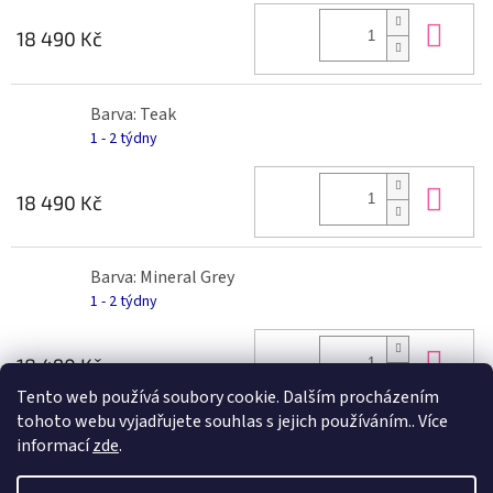
Do 
18 490 Kč
Barva: Teak
1 - 2 týdny
Do 
18 490 Kč
Barva: Mineral Grey
1 - 2 týdny
Do 
18 490 Kč
Tento web používá soubory cookie. Dalším procházením
tohoto webu vyjadřujete souhlas s jejich používáním.. Více
informací
zde
.
Z
á