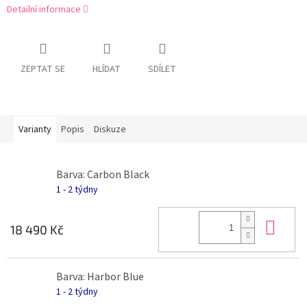
Detailní informace
ZEPTAT SE
HLÍDAT
SDÍLET
Varianty
Popis
Diskuze
Barva: Carbon Black
1 - 2 týdny
Do 
18 490 Kč
Barva: Harbor Blue
1 - 2 týdny