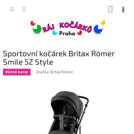
Přejít
NÁKUP
na
obsah
KOŠÍK
Sportovní kočárek Britax Römer
Smile 5Z Style
Značka:
Britax Römer
Různé barvy