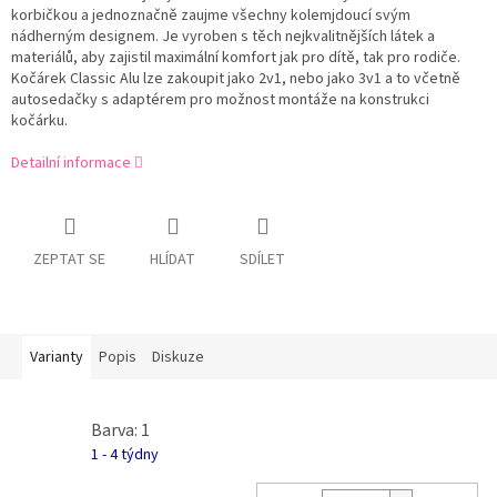
korbičkou a jednoznačně zaujme všechny kolemjdoucí svým
nádherným designem. Je vyroben s těch nejkvalitnějších látek a
materiálů, aby zajistil maximální komfort jak pro dítě, tak pro rodiče.
Kočárek Classic Alu lze zakoupit jako 2v1, nebo jako 3v1 a to včetně
autosedačky s adaptérem pro možnost montáže na konstrukci
kočárku.
Detailní informace
ZEPTAT SE
HLÍDAT
SDÍLET
Varianty
Popis
Diskuze
Barva: 1
1 - 4 týdny