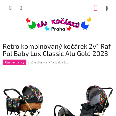
Přejít
NÁKUP
na
obsah
KOŠÍK
Retro kombinovaný kočárek 2v1 Raf
Pol Baby Lux Classic Alu Gold 2023
Značka:
Raf-Pol Baby Lux
Různé barvy