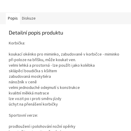
Popis
Diskuze
Detailní popis produktu
Korbička:
koukací okénko pro miminko, zabudované v korbičce - miminko
při poloze na bříšku, může koukat ven.
velmi lehká a prostorná - lze použít i jako kolébka
sklápěcí boudička s kšiltem
zabudovaná moskytiéra
nánožník v ceně
velmi jednoduché odejmutí s konstrukce
kvalitní měkká matrace
lze vozit po i proti směru jízdy
úchyt na přenášení korbičky
Sportovní verze:
prodloužení i polohování nožní opěrky