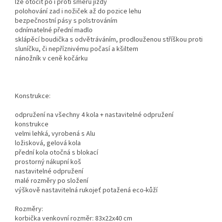
lze otočit po i proti směru jízdy
polohování zad i nožiček až do pozice lehu
bezpečnostní pásy s polstrováním
odnímatelné přední madlo
sklápěcí boudička s odvětráváním, prodlouženou stříškou proti
sluníčku, či nepříznivému počasí a kšiltem
nánožník v ceně kočárku
Konstrukce:
odpružení na všechny 4 kola + nastavitelné odpružení
konstrukce
velmi lehká, vyrobená s Alu
ložisková, gelová kola
přední kola otočná s blokací
prostorný nákupní koš
nastavitelné odpružení
malé rozměry po složení
výškově nastavitelná rukojeť potažená eco-kůží
Rozměry:
korbička venkovní rozměr: 83x22x40 cm