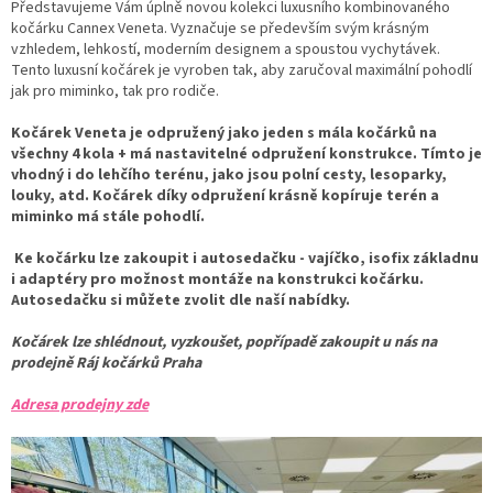
Představujeme Vám úplně novou kolekci luxusního kombinovaného
kočárku Cannex Veneta. Vyznačuje se především svým krásným
vzhledem, lehkostí, moderním designem a spoustou vychytávek.
Tento luxusní kočárek je vyroben tak, aby zaručoval maximální pohodlí
jak pro miminko, tak pro rodiče.
Kočárek Veneta je odpružený jako jeden s mála kočárků na
všechny 4 kola + má nastavitelné odpružení konstrukce. Tímto je
vhodný i do lehčího terénu, jako jsou polní cesty, lesoparky,
louky, atd. Kočárek díky odpružení krásně kopíruje terén a
miminko má stále pohodlí.
Ke kočárku lze zakoupit i autosedačku - vajíčko, isofix základnu
i adaptéry pro možnost montáže na konstrukci kočárku.
Autosedačku si můžete zvolit dle naší nabídky.
Kočárek lze shlédnout, vyzkoušet, popřípadě zakoupit u nás na
prodejně Ráj kočárků Praha
Adresa prodejny zde