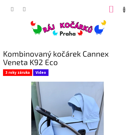
Přejít
NÁKUP
na
obsah
KOŠÍK
Kombinovaný kočárek Cannex
Veneta K92 Eco
3 roky záruka
Video