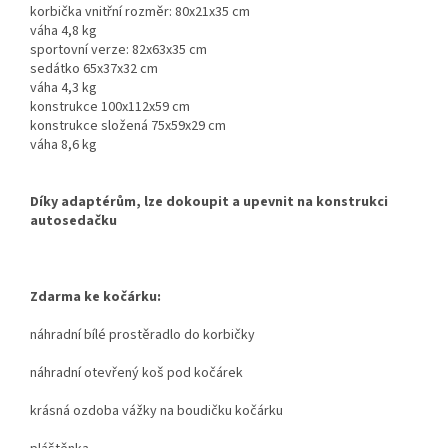
korbička vnitřní rozměr: 80x21x35 cm
váha 4,8 kg
sportovní verze: 82x63x35 cm
sedátko 65x37x32 cm
váha 4,3 kg
konstrukce 100x112x59 cm
konstrukce složená 75x59x29 cm
váha 8,6 kg
Díky adaptérům, lze dokoupit a upevnit na konstrukci
autosedačku
Zdarma ke kočárku:
náhradní bílé prostěradlo do korbičky
náhradní otevřený koš pod kočárek
krásná ozdoba vážky na boudičku kočárku