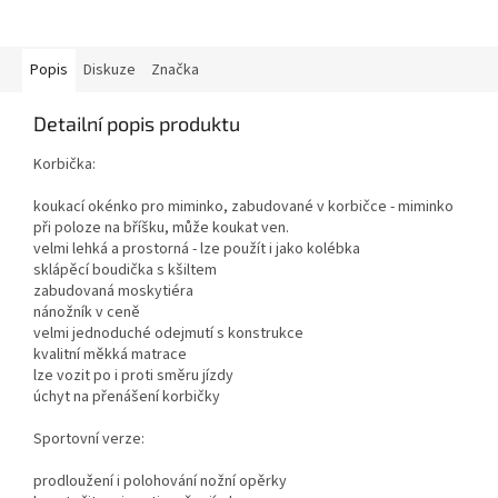
Popis
Diskuze
Značka
Detailní popis produktu
Korbička:
koukací okénko pro miminko, zabudované v korbičce - miminko
při poloze na bříšku, může koukat ven.
velmi lehká a prostorná - lze použít i jako kolébka
sklápěcí boudička s kšiltem
zabudovaná moskytiéra
nánožník v ceně
velmi jednoduché odejmutí s konstrukce
kvalitní měkká matrace
lze vozit po i proti směru jízdy
úchyt na přenášení korbičky
Sportovní verze:
prodloužení i polohování nožní opěrky