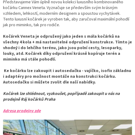
Představujeme Vám úplně novou kolekci luxusního kombinovaného
kočárku Cannex Veneta. Vyznačuje se především svým krásným
vzhledem, lehkostí, moderním designem a spoustou vychytávek.
Tento luxusní kočárek je vyroben tak, aby zaručoval maximální pohodlí
jak pro miminko, tak pro rodiče.
Kočárek Veneta je odpružený jako jeden s mála kočárků na
všechny 4 kola + má nastavitelné odpružení konstrukce. Tímto je
vhodný i do lehčího terénu, jako jsou polní cesty, lesoparky,
louky, atd. Kočárek díky odpružení krásně kopíruje terén a
miminko má stále pohodlí.
Ke kočárku lze zakoupit i autosedačku - vajíčko, isofix základnu
i adaptéry pro možnost montáže na konstrukci kočárku.
Autosedačku si můžete zvolit dle naší nabídky.
Kočárek lze shlédnout, vyzkoušet, popřípadě zakoupit u nás na
prodejně Ráj kočárků Praha
Adresa prodejny zde