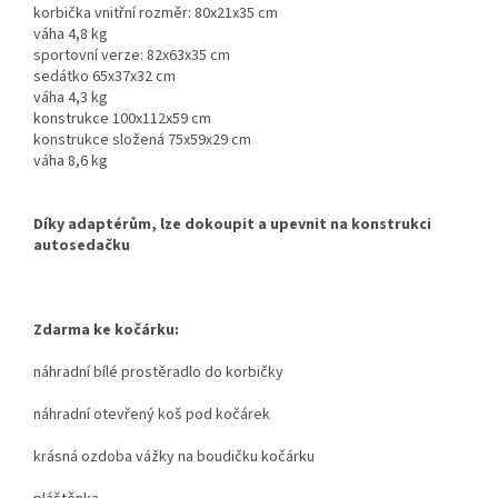
korbička vnitřní rozměr: 80x21x35 cm
váha 4,8 kg
sportovní verze: 82x63x35 cm
sedátko 65x37x32 cm
váha 4,3 kg
konstrukce 100x112x59 cm
konstrukce složená 75x59x29 cm
váha 8,6 kg
Díky adaptérům, lze dokoupit a upevnit na konstrukci
autosedačku
Zdarma ke kočárku:
náhradní bílé prostěradlo do korbičky
náhradní otevřený koš pod kočárek
krásná ozdoba vážky na boudičku kočárku