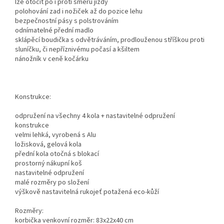
lze otočit po i proti směru jízdy
polohování zad i nožiček až do pozice lehu
bezpečnostní pásy s polstrováním
odnímatelné přední madlo
sklápěcí boudička s odvětráváním, prodlouženou stříškou proti
sluníčku, či nepříznivému počasí a kšiltem
nánožník v ceně kočárku
Konstrukce:
odpružení na všechny 4 kola + nastavitelné odpružení
konstrukce
velmi lehká, vyrobená s Alu
ložisková, gelová kola
přední kola otočná s blokací
prostorný nákupní koš
nastavitelné odpružení
malé rozměry po složení
výškově nastavitelná rukojeť potažená eco-kůží
Rozměry:
korbička venkovní rozměr: 83x22x40 cm