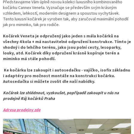
Představujeme Vám úplně novou kolekci luxusního kombinovaného
kočárku Cannex Veneta. Vyznačuje se především svým krásným
vzhledem, lehkostí, moderním designem a spoustou vychytávek.
Tento luxusní kočárek je vyroben tak, aby zaručoval maximální pohodlí
jak pro miminko, tak pro rodiče.
Kočárek Veneta je odpružený jako jeden s mála kočárků na
všechny 4 kola + má nastavitelné odpružení konstrukce. Tímto je
vhodný i do lehčího terénu, jako jsou polní cesty, lesoparky,
louky, atd. Kočárek díky odpružení krásně kopíruje terén a
miminko má stále pohodlí.
Ke kočárku lze zakoupit i autosedačku - vajíčko, isofix základnu
i adaptéry pro možnost montáže na konstrukci kočárku.
Autosedačku si můžete zvolit dle naší nabídky.
Kočárek lze shlédnout, vyzkoušet, popřípadě zakoupit u nás na
prodejně Ráj kočárků Praha
Adresa prodejny zde