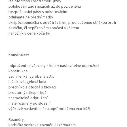
lze otočit po i proti směru jízdy
polohování zad i nožiček až do pozice lehu
bezpečnostní pásy s polstrováním
odnímatelné přední madlo
sklápěcí boudička s odvětráváním, prodlouženou stříškou proti
sluníčku, či nepříznivému počasí a kšiltem
nánožník v ceně kočárku
Konstrukce:
odpružení na všechny 4 kola + nastavitelné odpružení
konstrukce
velmi lehká, vyrobená s Alu
ložisková, gelová kola
přední kola otočná s blokací
prostorný nákupní koš
nastavitelné odpružení
malé rozměry po složení
výškově nastavitelná rukojeť potažená eco-kůží
Rozměry:
korbička venkovní rozměr: 83x22x40 cm