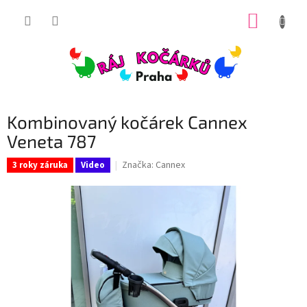
Přejít
NÁKUP
na
obsah
KOŠÍK
Kombinovaný kočárek Cannex
Veneta 787
Značka:
Cannex
3 roky záruka
Video