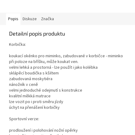
Popis
Diskuze
Značka
Detailní popis produktu
Korbička:
koukací okénko pro miminko, zabudované v korbičce - miminko
při poloze na bříšku, může koukat ven.
velmi lehká a prostorná - lze použít i jako kolébka
sklápěcí boudička s kšiltem
zabudovaná moskytiéra
nánožník v ceně
velmi jednoduché odejmutí s konstrukce
kvalitní měkká matrace
lze vozit po i proti směru jízdy
úchyt na přenášení korbičky
Sportovní verze:
prodloužení i polohování nožní opěrky