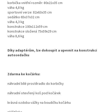
korbička vnitřní rozměr: 80x21x35 cm
váha 4,8 kg
sportovní verze: 82x63x35 cm
sedátko 65x37x32 cm
váha 4,3 kg
konstrukce 100x112x59 cm
konstrukce složená 75x59x29 cm
váha 8,6 kg
Díky adaptérům, lze dokoupit a upevnit na konstrukci
autosedačku
Zdarma ke kočárku:
náhradní bílé prostěradlo do korbičky
náhradní otevřený koš pod kočárek
krásná ozdoba vážky na boudičku kočárku