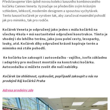
Představujeme Vám úplně novou kolekci luxusního kombinovaného
kočárku Cannex Veneta. Vyznačuje se především svým krásným
vzhledem, lehkostí, moderním designem a spoustou vychytávek.
Tento luxusní kočárek je vyroben tak, aby zaručoval maximální pohodlí
jak pro miminko, tak pro rodiče.
Kočárek Veneta je odpružený jako jeden s mála kočárků na
všechny 4 kola + má nastavitelné odpružení konstrukce. Tímto je
vhodný i do lehčího terénu, jako jsou polní cesty, lesoparky,
louky, atd. Kočárek díky odpružení krásně kopíruje terén a
miminko má stále pohodlí.
Ke kočárku lze zakoupit i autosedačku - vajíčko, isofix základnu
i adaptéry pro možnost montáže na konstrukci kočárku.
Autosedačku si můžete zvolit dle naší nabídky.
Kočárek lze shlédnout, vyzkoušet, popřípadě zakoupit u nás na
prodejně Ráj kočárků Praha
Adresa prodejny zde