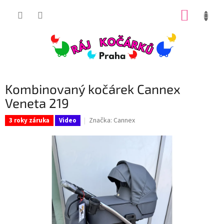
Přejít
NÁKUP
na
obsah
KOŠÍK
Kombinovaný kočárek Cannex
Veneta 219
Značka:
Cannex
3 roky záruka
Video