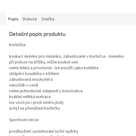
Popis
Diskuze
Značka
Detailní popis produktu
Korbička:
koukací okénko pro miminko, zabudované v korbičce - miminko
při poloze na bříšku, může koukat ven.
velmi lehká a prostorná - lze použít i jako kolébka
sklápěcí boudička s kšiltem
zabudovaná moskytiéra
nánožník v ceně
velmi jednoduché odejmutí s konstrukce
kvalitní měkká matrace
lze vozit po i proti směru jízdy
úchyt na přenášení korbičky
Sportovní verze:
prodloužení i polohování nožní opěrky