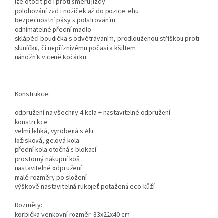
lze otočit po i proti směru jízdy
polohování zad i nožiček až do pozice lehu
bezpečnostní pásy s polstrováním
odnímatelné přední madlo
sklápěcí boudička s odvětráváním, prodlouženou stříškou proti
sluníčku, či nepříznivému počasí a kšiltem
nánožník v ceně kočárku
Konstrukce:
odpružení na všechny 4 kola + nastavitelné odpružení
konstrukce
velmi lehká, vyrobená s Alu
ložisková, gelová kola
přední kola otočná s blokací
prostorný nákupní koš
nastavitelné odpružení
malé rozměry po složení
výškově nastavitelná rukojeť potažená eco-kůží
Rozměry:
korbička venkovní rozměr: 83x22x40 cm