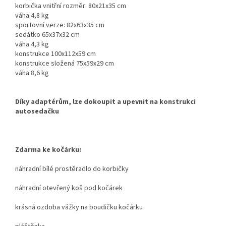
korbička vnitřní rozměr: 80x21x35 cm
váha 4,8 kg
sportovní verze: 82x63x35 cm
sedátko 65x37x32 cm
váha 4,3 kg
konstrukce 100x112x59 cm
konstrukce složená 75x59x29 cm
váha 8,6 kg
Díky adaptérům, lze dokoupit a upevnit na konstrukci
autosedačku
Zdarma ke kočárku:
náhradní bílé prostěradlo do korbičky
náhradní otevřený koš pod kočárek
krásná ozdoba vážky na boudičku kočárku