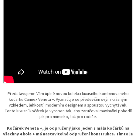
Představujeme Vám úplně novou kolekci luxusního kombinovaného
kočárku Cannex Veneta +. Vyznačuje se především svým krásným
vzhledem, lehkostí, moderním designem a spoustou vychytávek.
Tento luxusní kočárek je vyroben tak, aby zaručoval maximální pohodlí
jak pro miminko, tak pro rodiče.
Kočárek Veneta +, je odpružený jako jeden s mála kočárků na
všechny 4 kola + má nastavitelné odpružení konstrukce. Tímto je