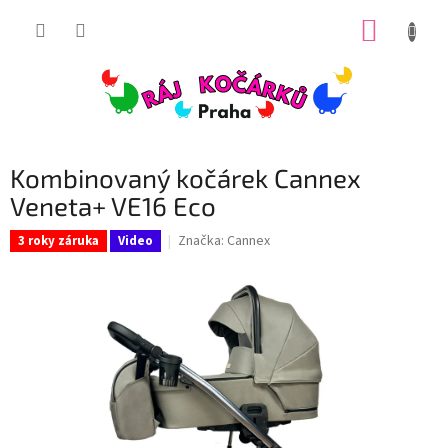
Přejít
NÁKUP
na
obsah
KOŠÍK
Kombinovaný kočárek Cannex
Veneta+ VE16 Eco
Značka:
Cannex
3 roky záruka
Video