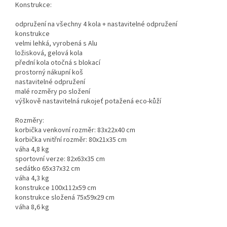
Konstrukce:
odpružení na všechny 4 kola + nastavitelné odpružení
konstrukce
velmi lehká, vyrobená s Alu
ložisková, gelová kola
přední kola otočná s blokací
prostorný nákupní koš
nastavitelné odpružení
malé rozměry po složení
výškově nastavitelná rukojeť potažená eco-kůží
Rozměry:
korbička venkovní rozměr: 83x22x40 cm
korbička vnitřní rozměr: 80x21x35 cm
váha 4,8 kg
sportovní verze: 82x63x35 cm
sedátko 65x37x32 cm
váha 4,3 kg
konstrukce 100x112x59 cm
konstrukce složená 75x59x29 cm
váha 8,6 kg