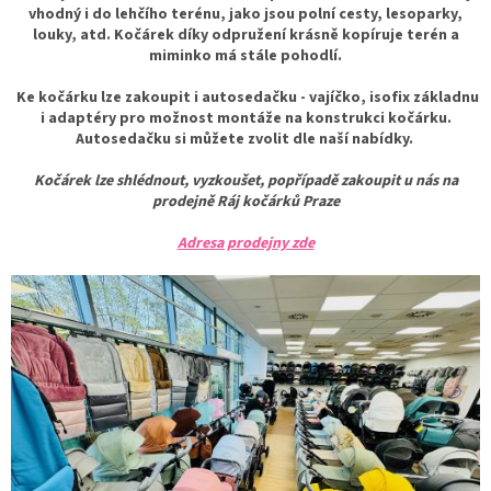
vhodný i do lehčího terénu, jako jsou polní cesty, lesoparky,
louky, atd. Kočárek díky odpružení krásně kopíruje terén a
miminko má stále pohodlí.
Ke kočárku lze zakoupit i autosedačku - vajíčko, isofix základnu
i adaptéry pro možnost montáže na konstrukci kočárku.
Autosedačku si můžete zvolit dle naší nabídky.
Kočárek lze shlédnout, vyzkoušet, popřípadě zakoupit u nás na
prodejně Ráj kočárků Praze
Adresa prodejny zde