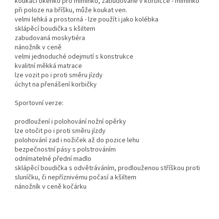
koukací okénko pro miminko, zabudované v korbičce - miminko
při poloze na bříšku, může koukat ven.
velmi lehká a prostorná - lze použít i jako kolébka
sklápěcí boudička s kšiltem
zabudovaná moskytiéra
nánožník v ceně
velmi jednoduché odejmutí s konstrukce
kvalitní měkká matrace
lze vozit po i proti směru jízdy
úchyt na přenášení korbičky
Sportovní verze:
prodloužení i polohování nožní opěrky
lze otočit po i proti směru jízdy
polohování zad i nožiček až do pozice lehu
bezpečnostní pásy s polstrováním
odnímatelné přední madlo
sklápěcí boudička s odvětráváním, prodlouženou stříškou proti
sluníčku, či nepříznivému počasí a kšiltem
nánožník v ceně kočárku