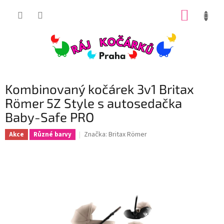
Přejít
NÁKUP
na
obsah
KOŠÍK
Kombinovaný kočárek 3v1 Britax
Römer 5Z Style s autosedačka
Baby-Safe PRO
Značka:
Britax Römer
Akce
Různé barvy