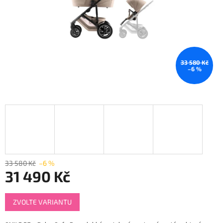
33 580 Kč
–6 %
33 580 Kč
–6 %
31 490 Kč
Měrná
ZVOLTE VARIANTU
cena: