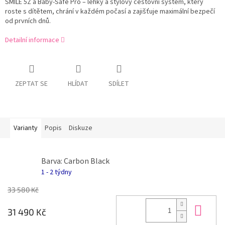
SMILE 5Z a Baby-Safe Pro – lehký a stylový cestovní systém, který
roste s dítětem, chrání v každém počasí a zajišťuje maximální bezpečí
od prvních dnů.
Detailní informace
ZEPTAT SE
HLÍDAT
SDÍLET
Varianty
Popis
Diskuze
Barva: Carbon Black
1 - 2 týdny
33 580 Kč
Do 
31 490 Kč