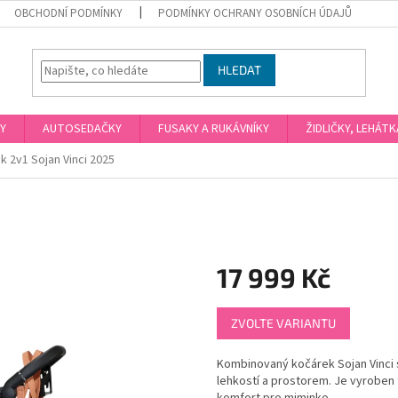
OBCHODNÍ PODMÍNKY
PODMÍNKY OCHRANY OSOBNÍCH ÚDAJŮ
HLEDAT
Y
AUTOSEDAČKY
FUSAKY A RUKÁVNÍKY
ŽIDLIČKY, LEHÁT
k 2v1 Sojan Vinci 2025
17 999 Kč
Měrná
ZVOLTE VARIANTU
cena:
Kombinovaný kočárek Sojan Vinci
lehkostí a prostorem. Je vyroben 