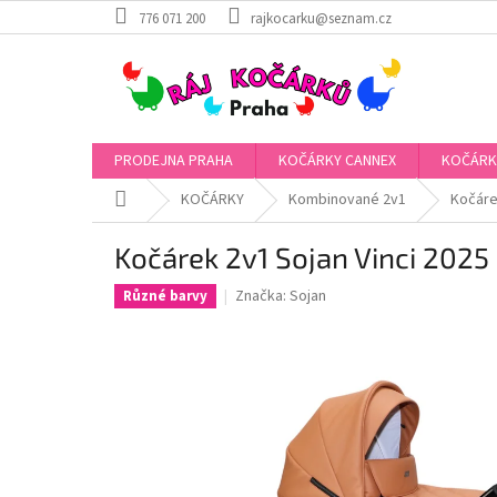
Přejít
776 071 200
rajkocarku@seznam.cz
na
obsah
PRODEJNA PRAHA
KOČÁRKY CANNEX
KOČÁRK
Domů
KOČÁRKY
Kombinované 2v1
Kočáre
Kočárek 2v1 Sojan Vinci 2025
Značka:
Sojan
Různé barvy