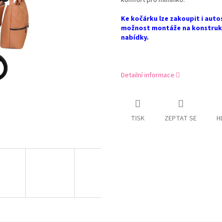
komfort pro miminko.
Ke kočárku lze zakoupit i auto
možnost montáže na konstrukci
nabídky.
Detailní informace
TISK
ZEPTAT SE
H