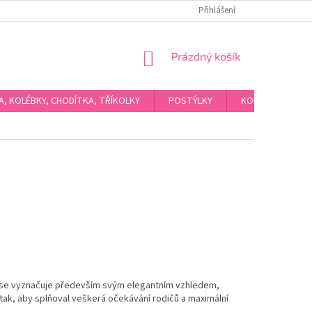
Přihlášení
NÁKUPNÍ
Prázdný košík
KOŠÍK
KA, KOLÉBKY, CHODÍTKA, TŘÍKOLKY
POSTÝLKY
KOUPÁNÍ A HYGI
 se vyznačuje především svým elegantním vzhledem,
tak, aby splňoval veškerá očekávání rodičů a maximální