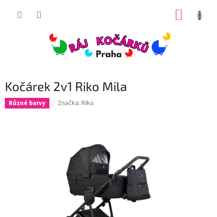
Přejít
NÁKUP
na
obsah
KOŠÍK
Kočárek 2v1 Riko Mila
Značka:
Riko
Různé barvy