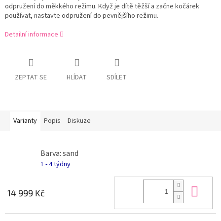
odpružení do měkkého režimu. Když je dítě těžší a začne kočárek
používat, nastavte odpružení do pevnějšího režimu.
Detailní informace
ZEPTAT SE
HLÍDAT
SDÍLET
Varianty
Popis
Diskuze
Barva: sand
1 - 4 týdny
Do 
14 999 Kč