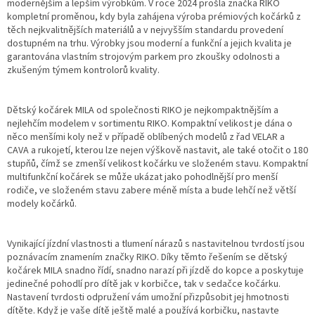
modernějším a lepším výrobkům. V roce 2024 prošla značka RIKO
kompletní proměnou, kdy byla zahájena výroba prémiových kočárků z
těch nejkvalitnějších materiálů a v nejvyšším standardu provedení
dostupném na trhu. Výrobky jsou moderní a funkční a jejich kvalita je
garantována vlastním strojovým parkem pro zkoušky odolnosti a
zkušeným týmem kontrolorů kvality.
Dětský kočárek MILA od společnosti RIKO je nejkompaktnějším a
nejlehčím modelem v sortimentu RIKO. Kompaktní velikost je dána o
něco menšími koly než v případě oblíbených modelů z řad VELAR a
CAVA a rukojetí, kterou lze nejen výškově nastavit, ale také otočit o 180
stupňů, čímž se zmenší velikost kočárku ve složeném stavu. Kompaktní
multifunkční kočárek se může ukázat jako pohodlnější pro menší
rodiče, ve složeném stavu zabere méně místa a bude lehčí než větší
modely kočárků.
Vynikající jízdní vlastnosti a tlumení nárazů s nastavitelnou tvrdostí jsou
poznávacím znamením značky RIKO. Díky těmto řešením se dětský
kočárek MILA snadno řídí, snadno narazí při jízdě do kopce a poskytuje
jedinečné pohodlí pro dítě jak v korbičce, tak v sedačce kočárku.
Nastavení tvrdosti odpružení vám umožní přizpůsobit jej hmotnosti
dítěte. Když je vaše dítě ještě malé a používá korbičku, nastavte