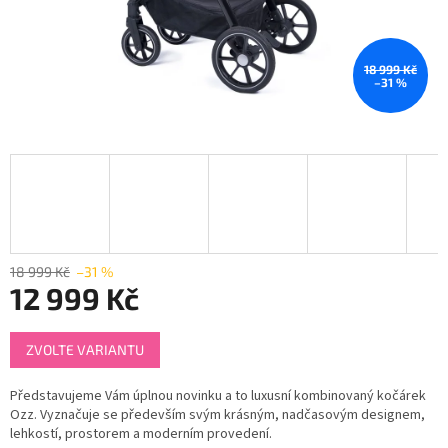
18 999 Kč
–31 %
18 999 Kč
–31 %
12 999 Kč
Měrná
ZVOLTE VARIANTU
cena:
Představujeme Vám úplnou novinku a to luxusní kombinovaný kočárek
Ozz. Vyznačuje se především svým krásným, nadčasovým designem,
lehkostí, prostorem a moderním provedení.