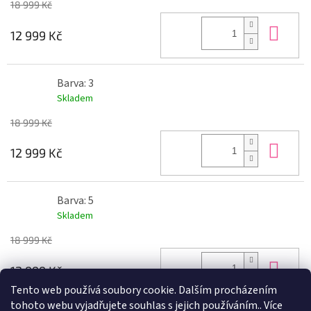
18 999 Kč
Do 
12 999 Kč
Barva: 3
Skladem
18 999 Kč
Do 
12 999 Kč
Barva: 5
Skladem
18 999 Kč
Do 
12 999 Kč
Tento web používá soubory cookie. Dalším procházením
tohoto webu vyjadřujete souhlas s jejich používáním.. Více