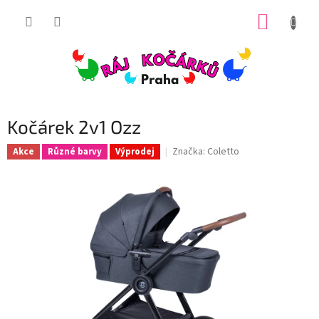
Přejít
NÁKUP
na
obsah
KOŠÍK
Kočárek 2v1 Ozz
Značka:
Coletto
Akce
Různé barvy
Výprodej