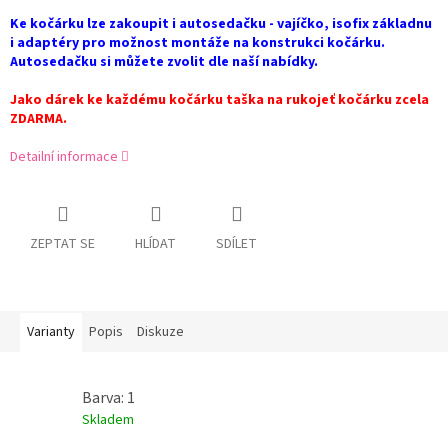
Ke kočárku lze zakoupit i autosedačku - vajíčko, isofix základnu
i adaptéry pro možnost montáže na konstrukci kočárku.
Autosedačku si můžete zvolit dle naší nabídky.
Jako dárek ke každému kočárku taška na rukojeť kočárku zcela
ZDARMA.
Detailní informace
ZEPTAT SE
HLÍDAT
SDÍLET
Varianty
Popis
Diskuze
Barva: 1
Skladem