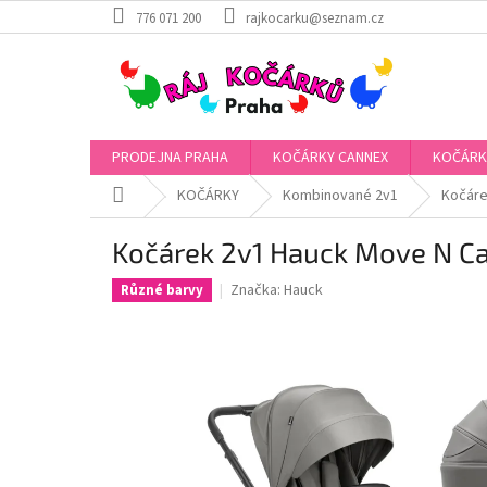
Přejít
776 071 200
rajkocarku@seznam.cz
na
obsah
PRODEJNA PRAHA
KOČÁRKY CANNEX
KOČÁRK
Domů
KOČÁRKY
Kombinované 2v1
Kočáre
Kočárek 2v1 Hauck Move N C
Značka:
Hauck
Různé barvy