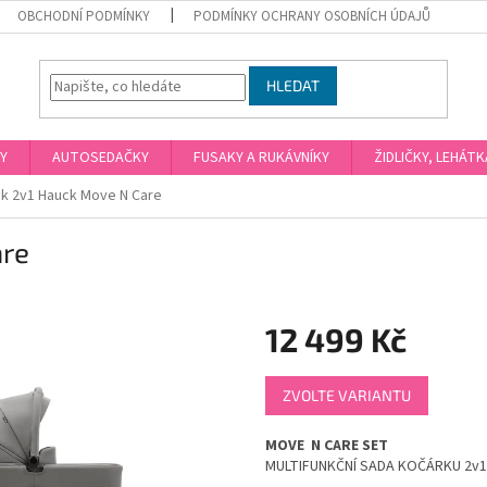
OBCHODNÍ PODMÍNKY
PODMÍNKY OCHRANY OSOBNÍCH ÚDAJŮ
HLEDAT
Y
AUTOSEDAČKY
FUSAKY A RUKÁVNÍKY
ŽIDLIČKY, LEHÁT
k 2v1 Hauck Move N Care
are
12 499 Kč
Měrná
ZVOLTE VARIANTU
cena:
MOVE
N CARE SET
MULTIFUNKČNÍ SADA KOČÁRKU 2v1