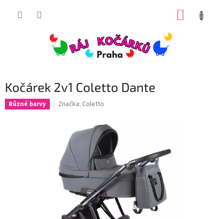
Přejít
NÁKUP
na
obsah
KOŠÍK
Kočárek 2v1 Coletto Dante
Značka:
Coletto
Různé barvy