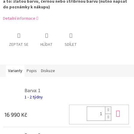
a to: zlatou barvu, černou nebo stříbrnou barvu (nutno napsat
do poznámky k nákupu)
Detailní informace
ZEPTAT SE
HLÍDAT
SDÍLET
Varianty
Popis
Diskuze
Barva: 1
1 - 2 týdny
Do 
16 990 Kč