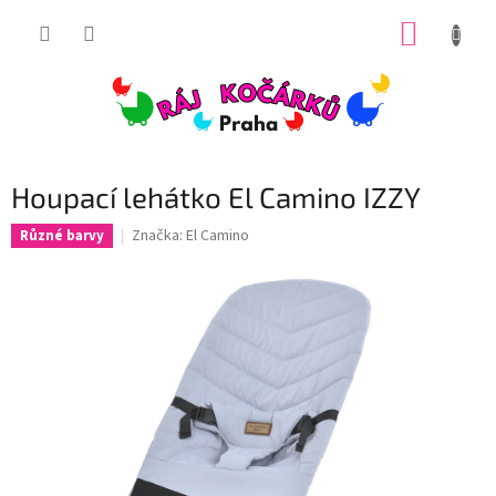
Přejít
NÁKUP
na
obsah
KOŠÍK
Houpací lehátko El Camino IZZY
Značka:
El Camino
Různé barvy