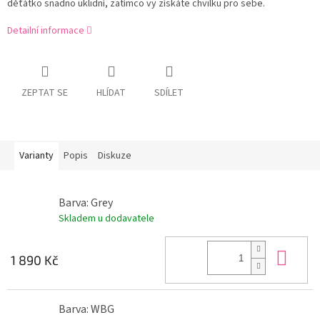
děťátko snadno uklidní, zatímco vy získáte chvilku pro sebe.
Detailní informace
ZEPTAT SE
HLÍDAT
SDÍLET
Varianty
Popis
Diskuze
Barva: Grey
Skladem u dodavatele
Do 
1 890 Kč
Barva: WBG