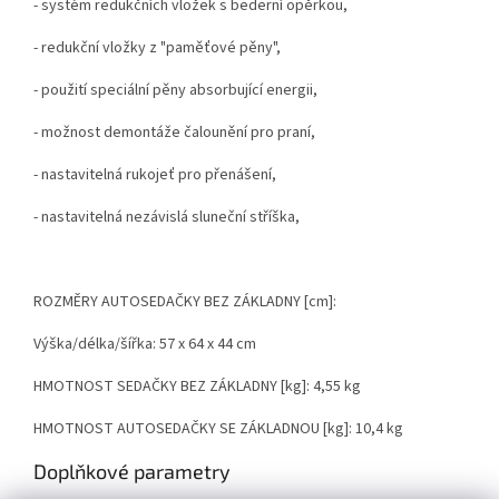
- systém redukčních vložek s bederní opěrkou,
- redukční vložky z "paměťové pěny",
- použití speciální pěny absorbující energii,
- možnost demontáže čalounění pro praní,
- nastavitelná rukojeť pro přenášení,
- nastavitelná nezávislá sluneční stříška,
ROZMĚRY AUTOSEDAČKY BEZ ZÁKLADNY [cm]:
Výška/délka/šířka: 57 x 64 x 44 cm
HMOTNOST SEDAČKY BEZ ZÁKLADNY [kg]:
4,55 kg
HMOTNOST AUTOSEDAČKY SE ZÁKLADNOU [kg]:
10,4 kg
Doplňkové parametry