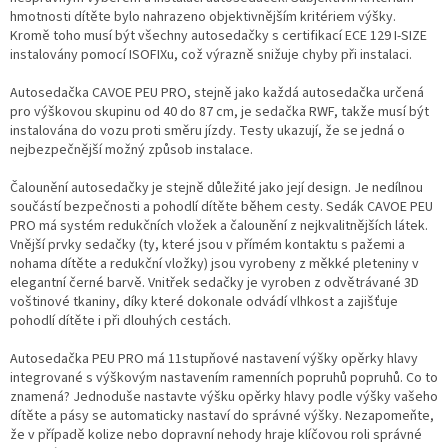
hmotnosti dítěte bylo nahrazeno objektivnějším kritériem výšky.
Kromě toho musí být všechny autosedačky s certifikací ECE 129 I-SIZE
instalovány pomocí ISOFIXu, což výrazně snižuje chyby při instalaci.
Autosedačka CAVOE PEU PRO, stejně jako každá autosedačka určená
pro výškovou skupinu od 40 do 87 cm, je sedačka RWF, takže musí být
instalována do vozu proti směru jízdy. Testy ukazují, že se jedná o
nejbezpečnější možný způsob instalace.
Čalounění autosedačky je stejně důležité jako její design. Je nedílnou
součástí bezpečnosti a pohodlí dítěte během cesty. Sedák CAVOE PEU
PRO má systém redukčních vložek a čalounění z nejkvalitnějších látek.
Vnější prvky sedačky (ty, které jsou v přímém kontaktu s pažemi a
nohama dítěte a redukční vložky) jsou vyrobeny z měkké pleteniny v
elegantní černé barvě. Vnitřek sedačky je vyroben z odvětrávané 3D
voštinové tkaniny, díky které dokonale odvádí vlhkost a zajišťuje
pohodlí dítěte i při dlouhých cestách.
Autosedačka PEU PRO má 11stupňové nastavení výšky opěrky hlavy
integrované s výškovým nastavením ramenních popruhů popruhů. Co to
znamená? Jednoduše nastavte výšku opěrky hlavy podle výšky vašeho
dítěte a pásy se automaticky nastaví do správné výšky. Nezapomeňte,
že v případě kolize nebo dopravní nehody hraje klíčovou roli správné