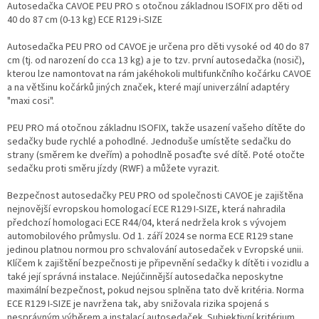
Autosedačka CAVOE PEU PRO s otočnou základnou ISOFIX pro děti od
40 do 87 cm (0-13 kg) ECE R129 i-SIZE
Autosedačka PEU PRO od CAVOE je určena pro děti vysoké od 40 do 87
cm (tj. od narození do cca 13 kg) a je to tzv. první autosedačka (nosič),
kterou lze namontovat na rám jakéhokoli multifunkčního kočárku CAVOE
a na většinu kočárků jiných značek, které mají univerzální adaptéry
"maxi cosi".
PEU PRO má otočnou základnu ISOFIX, takže usazení vašeho dítěte do
sedačky bude rychlé a pohodlné. Jednoduše umístěte sedačku do
strany (směrem ke dveřím) a pohodlně posaďte své dítě. Poté otočte
sedačku proti směru jízdy (RWF) a můžete vyrazit.
Bezpečnost autosedačky PEU PRO od společnosti CAVOE je zajištěna
nejnovější evropskou homologací ECE R129 I-SIZE, která nahradila
předchozí homologaci ECE R44/04, která nedržela krok s vývojem
automobilového průmyslu. Od 1. září 2024 se norma ECE R129 stane
jedinou platnou normou pro schvalování autosedaček v Evropské unii.
Klíčem k zajištění bezpečnosti je připevnění sedačky k dítěti i vozidlu a
také její správná instalace. Nejúčinnější autosedačka neposkytne
maximální bezpečnost, pokud nejsou splněna tato dvě kritéria. Norma
ECE R129 I-SIZE je navržena tak, aby snižovala rizika spojená s
nesprávným výběrem a instalací autosedaček. Subjektivní kritérium