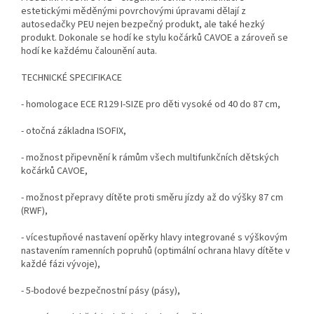
estetickými měděnými povrchovými úpravami dělají z
autosedačky PEU nejen bezpečný produkt, ale také hezký
produkt. Dokonale se hodí ke stylu kočárků CAVOE a zároveň se
hodí ke každému čalounění auta.
TECHNICKÉ SPECIFIKACE
- homologace ECE R129 I-SIZE pro děti vysoké od 40 do 87 cm,
- otočná základna ISOFIX,
- možnost připevnění k rámům všech multifunkčních dětských
kočárků CAVOE,
- možnost přepravy dítěte proti směru jízdy až do výšky 87 cm
(RWF),
- vícestupňové nastavení opěrky hlavy integrované s výškovým
nastavením ramenních popruhů (optimální ochrana hlavy dítěte v
každé fázi vývoje),
- 5-bodové bezpečnostní pásy (pásy),