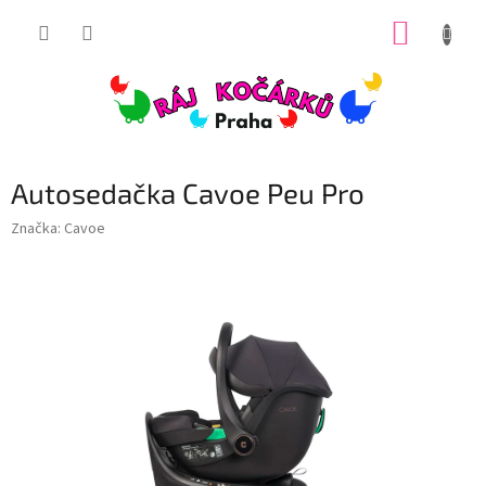
Přejít
NÁKUP
na
obsah
KOŠÍK
Autosedačka Cavoe Peu Pro
Značka:
Cavoe