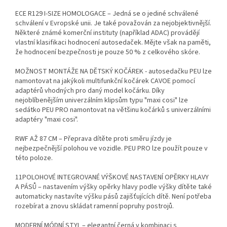
ECE R129 I-SIZE HOMOLOGACE – Jedná se o jediné schválené
schválení v Evropské unii. Je také považován za nejobjektivnější.
Některé známé komerční instituty (například ADAC) provádějí
vlastní klasifikaci hodnocení autosedaček. Mějte však na paměti,
že hodnocení bezpečnosti je pouze 50 % z celkového skóre.
MOŽNOST MONTÁŽE NA DĚTSKÝ KOČÁREK - autosedačku PEU lze
namontovat na jakýkoli multifunkční kočárek CAVOE pomocí
adaptérů vhodných pro daný model kočárku. Díky
nejoblíbenějším univerzálním klipsům typu "maxi cosi" lze
sedátko PEU PRO namontovat na většinu kočárků s univerzálními
adaptéry "maxi cosi".
RWF AŽ 87 CM – Přeprava dítěte proti směru jízdy je
nejbezpečnější polohou ve vozidle. PEU PRO lze použít pouze v
této poloze.
11POLOHOVÉ INTEGROVANÉ VÝŠKOVÉ NASTAVENÍ OPĚRKY HLAVY
A PÁSŮ – nastavením výšky opěrky hlavy podle výšky dítěte také
automaticky nastavíte výšku pásů zajišťujících dítě. Není potřeba
rozebírat a znovu skládat ramenní popruhy postrojů.
MODERNÍ MÓDNÍ STYL – elegantní černá v kombinaci s