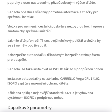
popruhy s osmi nastaveními, přizpůsobenými výšce dítěte.
Sedadlo obsahuje všechny potřebné informace a značky pro
správnou instalaci.
Vložka pro nejmenší cestující poskytuje nezbytnou boční oporu a
anatomicky správné umístění.
Jakmile dítě překročí 75 cm, trojúhelníkový polštář a vložka by
se již neměly používat dál.
Zabezpečte autosedačku tříbodovým bezpečnostním pásem
pro dospělé.
Sedadlo lze také instalovat na ISOFIX základ s podpůrnou nohou.
Instalace autosedačky na základnu CARRELLO Vega CRL-14102
ISOFIX zajišťuje maximální ochranu dítěte.
Základna splňuje nejnovější standard I-SIZE a je vybavena
systémem ISOFIX a podpůrnou nohou.
Doplňkové parametry