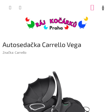
Přejít
NÁKUP
na
obsah
KOŠÍK
Autosedačka Carrello Vega
Značka:
Carrello