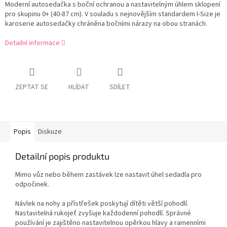
Moderní autosedačka s boční ochranou a nastavitelným úhlem sklopení
pro skupinu 0+ (40-87 cm). V souladu s nejnovějším standardem I-Size je
karoserie autosedačky chráněna bočními nárazy na obou stranách.
Detailní informace
ZEPTAT SE
HLÍDAT
SDÍLET
Popis
Diskuze
Detailní popis produktu
Mimo vůz nebo během zastávek lze nastavit úhel sedadla pro
odpočinek.
Návlek na nohy a přístřešek poskytují dítěti větší pohodlí.
Nastavitelná rukojeť zvyšuje každodenní pohodlí. Správné
používání je zajištěno nastavitelnou opěrkou hlavy a ramenními