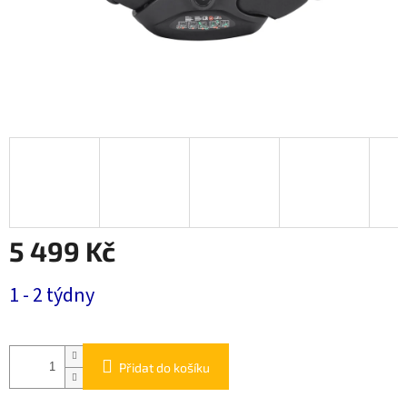
5 499 Kč
Měrná
1 - 2 týdny
cena:
Přidat do košíku