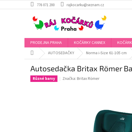
Přejít
776 071 200
rajkocarku@seznam.cz
na
obsah
PRODEJNA PRAHA
KOČÁRKY CANNEX
KOČÁRK
Domů
AUTOSEDAČKY
Norma i-Size 61-105 cm
Autosedačka Britax Römer Ba
Značka:
Britax Römer
Různé barvy