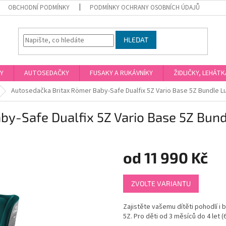
OBCHODNÍ PODMÍNKY
PODMÍNKY OCHRANY OSOBNÍCH ÚDAJŮ
HLEDAT
Y
AUTOSEDAČKY
FUSAKY A RUKÁVNÍKY
ŽIDLIČKY, LEHÁT
Autosedačka Britax Römer Baby-Safe Dualfix 5Z Vario Base 5Z Bundle L
by-Safe Dualfix 5Z Vario Base 5Z Bun
od
11 990 Kč
Měrná
ZVOLTE VARIANTU
cena:
Zajistěte vašemu dítěti pohodlí 
5Z. Pro děti od 3 měsíců do 4 let (