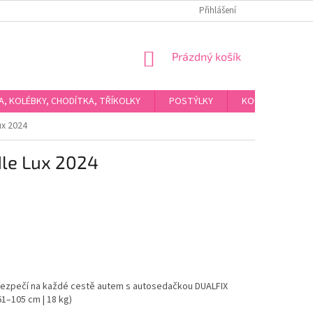
Přihlášení
NÁKUPNÍ
Prázdný košík
KOŠÍK
KA, KOLÉBKY, CHODÍTKA, TŘÍKOLKY
POSTÝLKY
KOUPÁNÍ A HYGI
ux 2024
dle Lux 2024
i bezpečí na každé cestě autem s autosedačkou DUALFIX
61–105 cm | 18 kg)